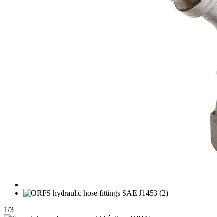
1
/
3