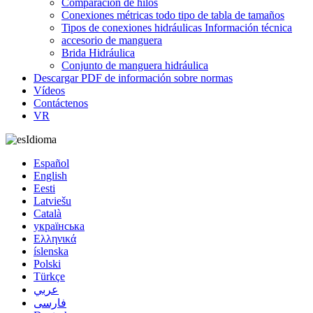
Comparación de hilos
Conexiones métricas todo tipo de tabla de tamaños
Tipos de conexiones hidráulicas Información técnica
accesorio de manguera
Brida Hidráulica
Conjunto de manguera hidráulica
Descargar PDF de información sobre normas
Vídeos
Contáctenos
VR
Idioma
Español
English
Eesti
Latviešu
Català
українська
Ελληνικά
íslenska
Polski
Türkçe
عربي
فارسی